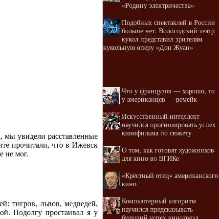
«Родину электричества»
Подобных спектаклей в России
больше нет: Вологодский театр
кукол представил зрителям
кукольную оперу «Дон Жуан»
Что у французов — хорошо, то
у американцев — ремейк
Искусственный интеллект
научился прогнозировать успех
кинофильма по сюжету
а, мы увидели расставленные
те прочитали, что в Ижевск
О том, как готовят художников
 не мог.
для кино во ВГИКе
«Крёстный отец» американского
кино
Компьютерный алгоритм
й: тигров, львов, медведей,
научился предсказывать
ой. Подолгу простаивал я у
будущий успех кинозвезд