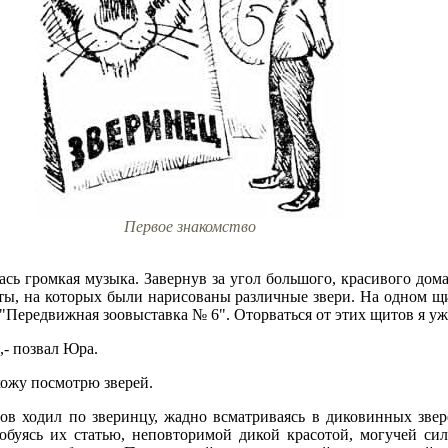
Первое знакомство
ась громкая музыка. Завернув за угол большого, красивого дом
ты, на которых были нарисованы различные звери. На одном щи
"Передвижная зоовыставка № 6". Оторваться от этих щитов я уже
,- позвал Юра.
схожу посмотрю зверей.
сов ходил по зверинцу, жадно всматриваясь в диковинных звере
юбуясь их статью, неповторимой дикой красотой, могучей сил