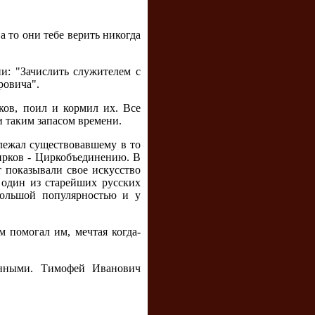
а то они тебе верить никогда
ии: "Зачислить служителем с
ровича".
ков, поил и кормил их. Все
и таким запасом времени.
лежал существовавшему в то
рков - Циркобъединению. В
 показывали свое искусство
 один из старейших русских
большой популярностью и у
м помогал им, мечтая когда-
ченными. Тимофей Иванович