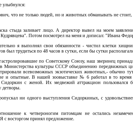
е улыбнулся:
вич, что не только людей, но и животных обманывать не стоит, 
аска стыда заливает лицо. А директор вывел на моем заявлен
Кудрявцева". Потом посмотрел на меня и дописал: "Ивана Федо
рательно я выполнял свои обязанности - чистил клетки хищни
ов был трудиться по 48 часов в сутки, если бы сутки располагал
 гастролировавшие по Советскому Союзу, наш зверинец принад
ов Министерства культуры СССР объединению передвижных ци
стрировали всевозможных экзотических животных,- обычно тут
ие и опытные. В нашей зоовыставке № 6 работал в то время
Сидоркин с женой. Их медвежий аттракцион пользовался 
у детворы.
пропускал ни одного выступления Сидоркиных, с удовольствие
е отношение к четвероногим питомцам не остались незаме
 Я с восторгом принял предложение.