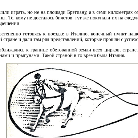
ли играть, но не на площади Брэтиану, а в семи километрах от 
ы. Те, кому не досталось билетов, тут же покупали их на следу
зрешении.
степенно готовясь к поездке в Италию, конечный пункт наш
ой стране и дали там ряд представлений, которые прошли с успех
иближались к границе обетованной земли всех цирков, стране
ами и прыгунами. Такой страной в то время была Италия.