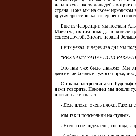
испанскую школу лошадей смотрят с т
страна. Пока мы на своем ирковском з
другая дрессировка, совершенно отлич
Еще из Флоренции мы послали Альфр
Максима, но там никогда не видели т
совсем другой. Значит, первый больш
Еник уехал, и через два дня мы пол
"РЕКЛАМУ ЗАПРЕТИЛИ РАЗРЕ
Это нам уже было знакомо. Мы зна
дансингов боялись чужого цирка, ибо 
С таким настроением я с Рудольфом
нами говорить. Наконец мы пошли туда
против нас и сказал:
- Дела плохи, очень плохи. Газеты
Мы так и подскочили на стульях.
- Ничего не поделаешь, господа, - 
- Собрать манатки и сматываться, -