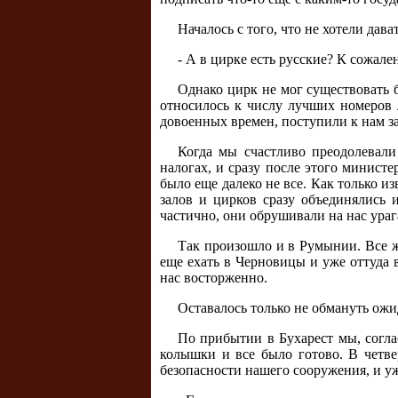
Началось с того, что не хотели дав
- А в цирке есть русские? К сожал
Однако цирк не мог существовать б
относилось к числу лучших номеров 
довоенных времен, поступили к нам з
Когда мы счастливо преодолевал
налогах, и сразу после этого минист
было еще далеко не все. Как только и
залов и цирков сразу объединялись 
частично, они обрушивали на нас ураг
Так произошло и в Румынии. Все ж
еще ехать в Черновицы и уже оттуда 
нас восторженно.
Оставалось только не обмануть ож
По прибытии в Бухарест мы, согла
колышки и все было готово. В четве
безопасности нашего сооружения, и уж