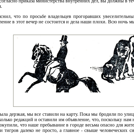
 согласно приказа министерства внутренних дел, вы должны в те
.
яснил, что по просьбе владельцев прогоравших увеселительн
ление в этот вечер не состоится и дела наши плохи. Всю ночь 
была дерзкая, мы все ставили на карту. Пока мы бродили по ули
колько редакций и оставили им объявление, что, поскольку нам н
окупили, что наше пребывание в городе весьма опасно для жит
и тигров далеко не просто, а главное - свыше человеческих с