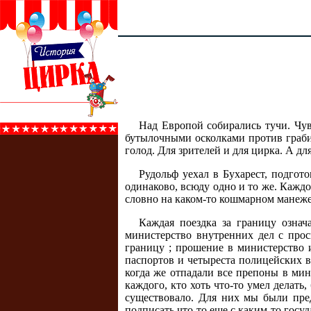
Над Европой собирались тучи. Чув
бутылочными осколками против грабит
голод. Для зрителей и для цирка. А дл
Рудольф уехал в Бухарест, подгот
одинаково, всюду одно и то же. Каждо
словно на каком-то кошмарном манеже, 
Каждая поездка за границу озна
министерство внутренних дел с прос
границу ; прошение в министерство 
паспортов и четыреста полицейских в
когда же отпадали все препоны в ми
каждого, кто хоть что-то умел делать,
существовало. Для них мы были предс
подписать что-то еще с каким-то госу