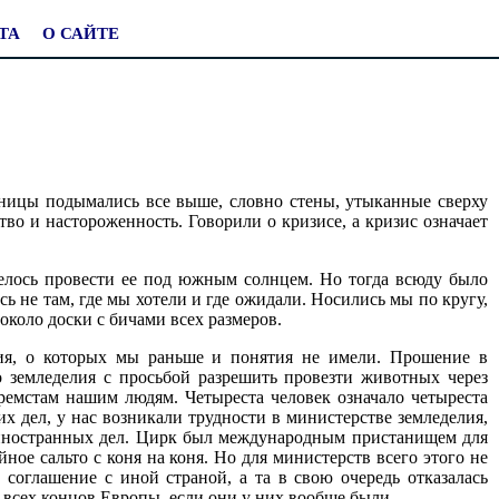
ТА
О САЙТЕ
аницы подымались все выше, словно стены, утыканные сверху
о и настороженность. Говорили о кризисе, а кризис означает
телось провести ее под южным солнцем. Но тогда всюду было
сь не там, где мы хотели и где ожидали. Носились мы по кругу,
 около доски с бичами всех размеров.
вия, о которых мы раньше и понятия не имели. Прошение в
о земледелия с просьбой разрешить провезти животных через
ремстам нашим людям. Четыреста человек означало четыреста
х дел, у нас возникали трудности в министерстве земледелия,
е иностранных дел. Цирк был международным пристанищем для
ойное сальто с коня на коня. Но для министерств всего этого не
 соглашение с иной страной, а та в свою очередь отказалась
о всех концов Европы, если они у них вообще были.