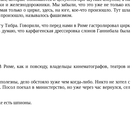
хи и железнодорожники. Мы забыли, что это уже не только их
ая только о цирке, здесь, на юге, кое-что произошло. Тут шла
сь произошло, называлось фашизмом.
у Тибра. Говорили, что перед нами в Риме гастролировал цирк
- думаю, что карфагенская дрессировка слонов Ганнибала была
В Риме, как и повсюду, владельцы кинематографов, театров и
полезны, дело обстояло хуже чем когда-либо. Никто не хотел с
 Посол поехал в министерство, но уже через час вернулся, сел
ке есть шпионы.