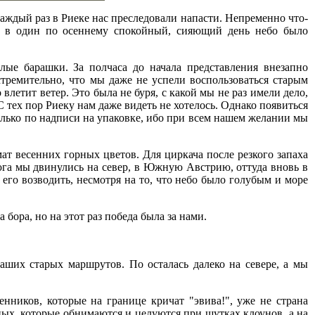
Каждый раз в Риеке нас преследовали напасти. Непременно что-
ак в один по осеннему спокойный, сияющий день небо было
елые барашки. За полчаса до начала представления внезапно
стремительно, что мы даже не успели воспользоваться старым
влетит ветер. Это была не буря, с какой мы не раз имели дело,
тех пор Риеку нам даже видеть не хотелось. Однако появиться
олько по надписи на упаковке, ибо при всем нашем желании мы
мат весенних горных цветов. Для циркача после резкого запаха
юга мы двинулись на север, в Южную Австрию, оттуда вновь в
его возводить, несмотря на то, что небо было голубым и море
бора, но на этот раз победа была за нами.
наших старых маршрутов. По осталась далеко на севере, а мы
нников, которые на границе кричат "эвива!", уже не страна
ных, которые обнимаются и целуются при шутках клоунов, а на