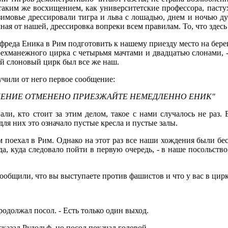
аким же восхищением, как университетские профессора, пасту
имовье дрессировали тигра и льва с лошадью, днем и ночью дум
ная от нашей, дрессировка вопреки всем правилам. То, что зде
еда Еника в Рим подготовить к нашему приезду место на берег
рехманежного цирка с четырьмя мачтами и двадцатью слонами, 
ой слоновый цирк был все же наш.
учили от него первое сообщение:
ШЕНИЕ ОТМЕНЕНО ПРИЕЗЖАЙТЕ НЕМЕДЛЕННО ЕНИК"
ли, кто стоит за этим делом, такое с нами случалось не раз. 
для них это означало пустые кресла и пустые залы.
 поехал в Рим. Однако на этот раз все наши хождения были бес
, куда следовало пойти в первую очередь, - в наше посольство.
 сообщили, что вы выступаете против фашистов и что у вас в цир
продолжал посол. - Есть только один выход.
 сказал Рудольф, но посол покачал головой.