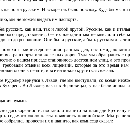
ать паспорта русским. И вскоре так было повсюду. Куда бы мы ни
ению, мы не можем выдать им паспорта.
ез русских, как наш, так и любой другой. Русские, как и итал
любого представления, без их наездниц мы не мыслили себе ма
адолго до революции. Они были русские, а быть русским для чи
и помехи в министерстве иностранных дел, нас ожидало мин
ерство транспорта или железных дорог. Туда мы обращались с 
звестие о нашем приезде становилось достоянием улиц, а это про
и требовали отмены всех лицензий, которые за это время на
анный огонь в печати, и все начинало крутиться сначала.
е Рудольф вернулся в Львов, где мы выступали, со всеми нео
в Бухарест. Во Львове, как и в Черновицах, у нас были аншла
идания румын.
сно договоренности, поставили шапито на площади Брэтиану в
рть седьмого около кассы появились полицейские. Мы решили
е собрались провести их в шапито, как комиссар сказал: