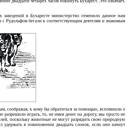
чение двадцати четырех часов покинуть Бухарест. Это означает,
ых заведений в Бухаресте министерство отменило данное нам
мы с Рудольфом бегали к соответствующим деятелям и знакомым
цам, соображая, к кому бы обратиться за помощью, вспомнили о
е разрешили играть, то, не имея денег на дорогу, мы просто не
елей, поскольку животные не могут разрядить свою природную
ил удержать в повиновении двадцать слонов, если они начнут