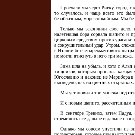
Проехали мы через Риеку, город, с
то случалось, и чаще всего это бы
безоблачным, море спокойным. Мы без
Только мы закончили свое дело, 
налетевшая бора сорвала шапито и пр
цирковым средством против урагана: п
а сокрушительный удар. Утром, сложи
в Италии без четырехмачтового шатра
не могли втиснуть в него три манежа.
Зима шла на убыль, и хотя с Альп 
хищников, которым пропахла каждая м
Югославию и наконец из Марибора в Т
выглядело, как на цветных открытках.
Мы установили три манежа под откр
И с новым шапито, рассчитанным н
В сентябре Тревизо, затем Падуя,
стремились все дальше и дальше на юг
Однако мы совсем упустили из ви
подмастерьев, которые при выступлен