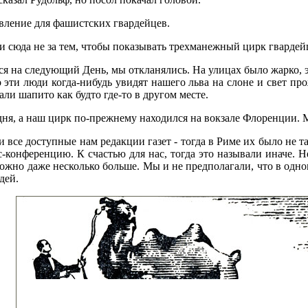
вление для фашистских гвардейцев.
и сюда не за тем, чтобы показывать трехманежный цирк гвардей
ся на следующий День, мы откланялись. На улицах было жарко,
о эти люди когда-нибудь увидят нашего льва на слоне и свет 
ли шапито как будто где-то в другом месте.
ня, а наш цирк по-прежнему находился на вокзале Флоренции. М
все доступные нам редакции газет - тогда в Риме их было не та
сс-конференцию. К счастью для нас, тогда это называли иначе. 
ожно даже несколько больше. Мы и не предполагали, что в одно
дей.