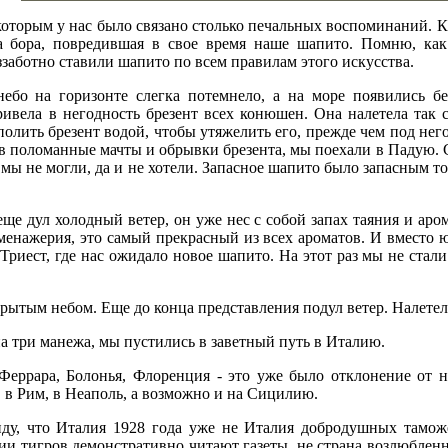
 которым у нас было связано столько печальных воспоминаний. 
ла бора, повредившая в свое время наше шапито. Помню, к
заботно ставили шапито по всем правилам этого искусства.
небо на горизонте слегка потемнело, а на море появились б
ивела в негодность брезент всех конюшен. Она налетела так 
олить брезент водой, чтобы утяжелить его, прежде чем под него 
в поломанные мачты и обрывки брезента, мы поехали в Падую. С 
 мы не могли, да и не хотели. Запасное шапито было запасным т
еще дул холодный ветер, он уже нес с собой запах таяния и аро
енажерия, это самый прекрасный из всех ароматов. И вместо 
риест, где нас ожидало новое шапито. На этот раз мы не стали 
ытым небом. Еще до конца представления подул ветер. Налетела 
а три манежа, мы пустились в заветный путь в Италию.
 Феррара, Болонья, Флоренция - это уже было отклонение от 
, в Рим, в Неаполь, а возможно и на Сицилию.
ду, что Италия 1928 года уже не Италия добродушных таможе
ии тигров демонстративно читают газеты, не страна возлюблен