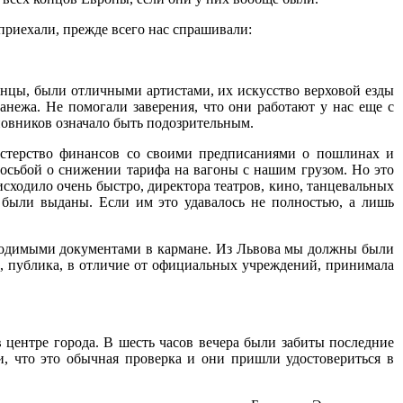
 приехали, прежде всего нас спрашивали:
ьянцы, были отличными артистами, их искусство верховой езды
нежа. Не помогали заверения, что они работают у нас еще с
новников означало быть подозрительным.
истерство финансов со своими предписаниями о пошлинах и
просьбой о снижении тарифа на вагоны с нашим грузом. Но это
исходило очень быстро, директора театров, кино, танцевальных
м были выданы. Если им это удавалось не полностью, а лишь
бходимыми документами в кармане. Из Львова мы должны были
ги, публика, в отличие от официальных учреждений, принимала
 центре города. В шесть часов вечера были забиты последние
, что это обычная проверка и они пришли удостовериться в