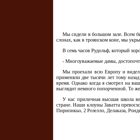
Мы сидели в большом зале. Всем бы
слонах, как в троянском коне, мы укры
В семь часов Рудольф, который хоро
- Многоуважаемые дамы, достопочт
Мы проехали всю Европу и видели
применяли две тысячи лет тому назад
время. Однако когда я смотрел на ва
выглядит немного попорченной. То же с
У нас приличная высшая школа ве
стране. Наши клоуны Заватта превосхо
Пирипикьо, 2 Розелло, Делаказа, Ронд