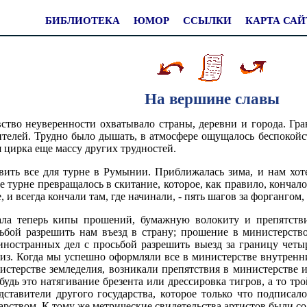
БИБЛИОТЕКА
ЮМОР
ССЫЛКИ
КАРТА САЙ
На вершине славы
ство неуверенности охватывало страны, деревни и города. Гр
елей. Трудно было дышать, в атмосфере ощущалось беспокойств
я цирка еще массу других трудностей.
овить все для турне в Румынии. Приближалась зима, и нам хо
е турне превращалось в скитание, которое, как правило, кончало
и всегда кончали там, где начинали, - пять шагов за форгангом,
чала теперь кипы прошений, бумажную волокиту и препятст
ьбой разрешить нам въезд в страну; прошение в министерств
иностранных дел с просьбой разрешить выезд за границу четы
из. Когда мы успешно оформляли все в министерстве внутренни
нистерстве земледелия, возникали препятствия в министерств
 будь это натягивание брезента или дрессировка тигров, а то тр
тавители другого государства, которое только что подписало
дарством. К тому же метрические свидетельства артистов были с