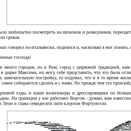
ло любопытно посмотреть на шпионов и разведчиков, переодетых
ли греков.
шо говорил по-итальянски, поднялся и, насколько я мог понять, 
енные господа!
 много городов, но в Рим, город с цирковой традицией, нам 
 в цирке Максима, но могу себе представить, что это была отли
шу замечательную постройку, то подумал, что и в то время жили
амое собираются сделать и с нами. Но прежде чем это произойдет
рховой езды, и наши вольтижеры и дрессировщики по большей
дны. На трапеции у нас работают Вортли - думаю, вам известно э
и Леон и глава семидесяти пяти клоунов Фортунелло.