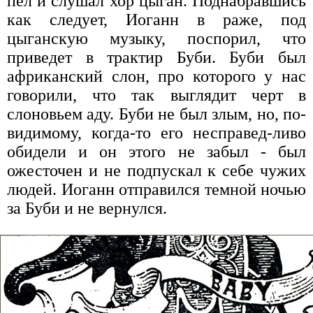
пел и слушал хор цыган. Поднабравшись
как следует, Иоганн в раже, под
цыганскую музыку, поспорил, что
приведет в трактир Буби. Буби был
африканский слон, про которого у нас
говорили, что так выглядит черт в
слоновьем аду. Буби не был злым, но, по-
видимому, когда-то его несправед-ливо
обидели и он этого не забыл - был
ожесточен и не подпускал к себе чужих
людей. Иоганн отправился темной ночью
за Буби и не вернулся.